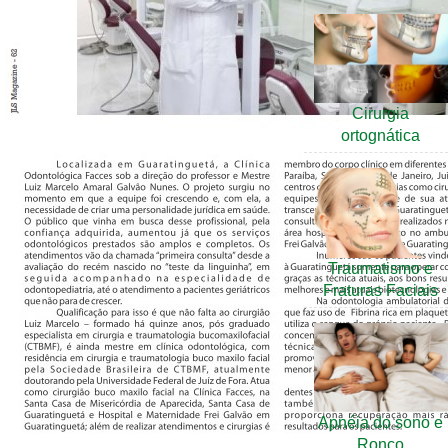
Cirurgia
ortognática
Traumatismo e
Fraturas Faciais
Apnéia do sono e
Ronco